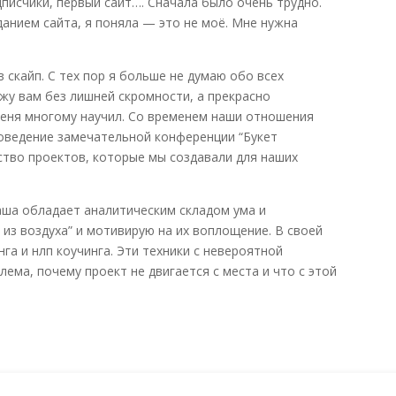
писчики, первый сайт…. Сначала было очень трудно.
данием сайта, я поняла — это не моё. Мне нужна
в скайп. С тех пор я больше не думаю обо всех
ажу вам без лишней скромности, а прекрасно
 меня многому научил. Со временем наши отношения
роведение замечательной конференции “Букет
ство проектов, которые мы создавали для наших
аша обладает аналитическим складом ума и
из воздуха” и мотивирую на их воплощение. В своей
га и нлп коучинга. Эти техники с невероятной
ема, почему проект не двигается с места и что с этой