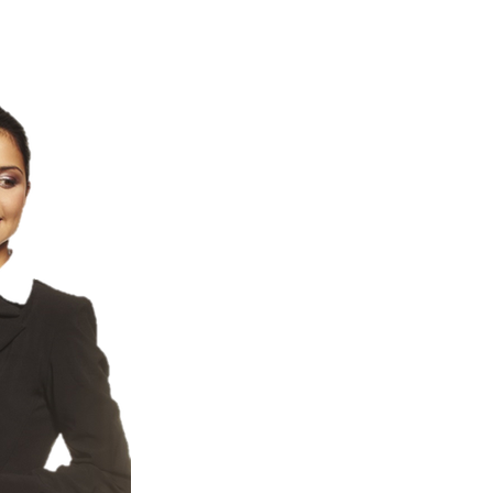
Саквояж для
Комплексны
проекта для 
Создайте с