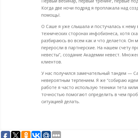
Первый вебинар, первый тренинг, первые под
Когда две ночи подряд я проплакала над соз
помощь!.
О Саше я уже слышала и постучалась к нему 
технических сторонах инфобизнеса, хотя ск
разбираюсь во всем как и что делается. Он
переросли в партнерские. На нашем счету п
невесты”, создание Академии невест. Множе
клиентов.
У нас получился замечательный тандем — С
невероятным терпением. Я же “собираю идеи 
работе я часто использую техники тета хилин
точностью помогают определить в чем пробл
ситуацией делать.