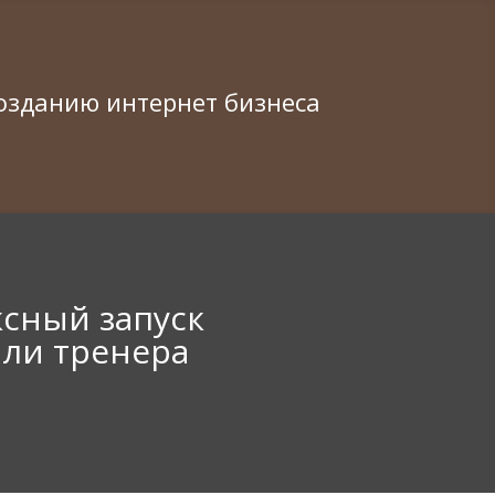
озданию интернет бизнеса
ксный запуск
или тренера