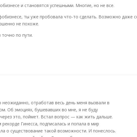
обизнесе и становятся успешными. Многие, но не все.
обизнесе, ты уже пробовала что-то сделать. Возможно даже соз
ершенно не похоже.
 точно по пути.
 неожиданно, отработав весь день меня вызвали в
ом. Об эмоциях, бушевавших во мне, я не буду
 через это, поймет. Встал вопрос — как жить дальше.
ем рекорде Гинесса, подписалась и попала в мир
ела о существование такой возможности. И понеслось.