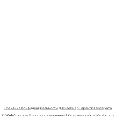
Политика Конфиденциальности
Дисклеймер
Гарантия возврата
©
WebCoach
— Все права защищены | Создание сайта
WebExperts